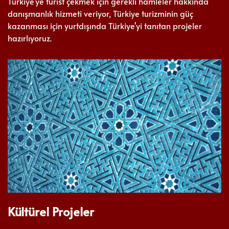
Türkiye'ye turist çekmek için gerekli hamleler hakkında
danışmanlık hizmeti veriyor, Türkiye turizminin güç
kazanması için yurtdışında Türkiye'yi tanıtan projeler
hazırlıyoruz.
Kültürel Projeler