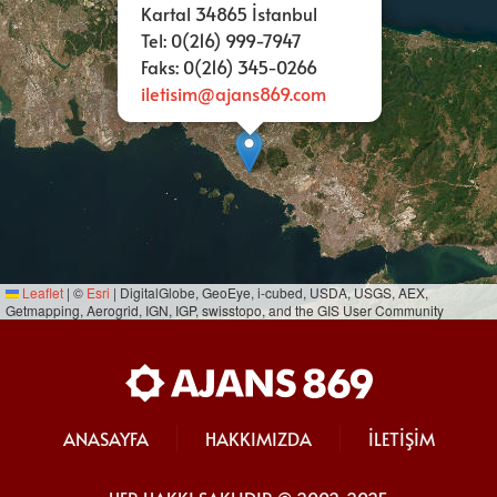
Kartal 34865 İstanbul
Tel: 0(216) 999-7947
Faks: 0(216) 345-0266
iletisim@ajans869.com
Leaflet
|
©
Esri
| DigitalGlobe, GeoEye, i-cubed, USDA, USGS, AEX,
Getmapping, Aerogrid, IGN, IGP, swisstopo, and the GIS User Community
ANASAYFA
HAKKIMIZDA
İLETİŞİM